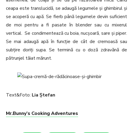
asemenea, de coajă și se dă pe răzătoarea mică. Când
ceapa este translucidă, se adaugă legumele și ghimbirul și
se acoperă cu apă. Se fierb până legumele devin suficient
de moi pentru a fi pasate în blender sau cu mixerul
vertical. Se condimentează cu boia, nucșoară, sare și piper.
Se mai adaugă apă în funcție de cât de cremoasă sau
subțire doriți supa. Se termină cu o doză zdravănă de
pătrunjel tăiat mărunt.
Text&Foto:
Lia Ștefan
Mr.Bunny’s Cooking Adventures