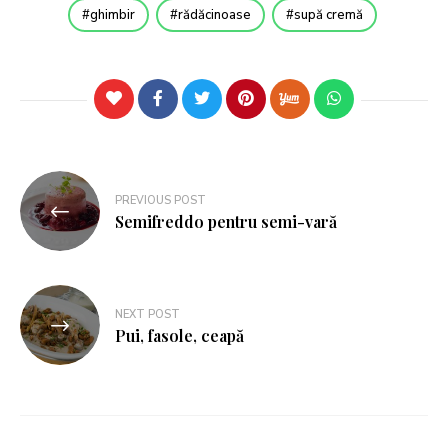
ghimbir
rădăcinoase
supă cremă
PREVIOUS POST
Semifreddo pentru semi-vară
NEXT POST
Pui, fasole, ceapă