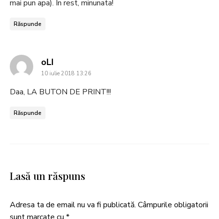
mai pun apa). In rest, minunata!
Răspunde
says:
oLI
10 iulie 2018 13:26
Daa, LA BUTON DE PRINT!!!
Răspunde
Lasă un răspuns
Adresa ta de email nu va fi publicată.
Câmpurile obligatorii
sunt marcate cu
*