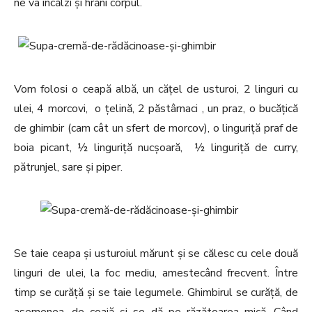
ne va încălzi și hrăni corpul.
Vom folosi o ceapă albă, un cățel de usturoi, 2 linguri cu
ulei, 4 morcovi, o țelină, 2 păstârnaci , un praz, o bucățică
de ghimbir (cam cât un sfert de morcov), o linguriță praf de
boia picant, ½ linguriță nucșoară, ½ linguriță de curry,
pătrunjel, sare și piper.
Se taie ceapa și usturoiul mărunt și se călesc cu cele două
linguri de ulei, la foc mediu, amestecând frecvent. Între
timp se curăță și se taie legumele. Ghimbirul se curăță, de