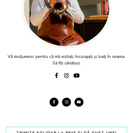
Vă mulțumesc pentru că mă vizitați, încurajați și luați în seama.
Să fiți sănătoși.
TRIMITE SOLIDAR LA 8845 ȘI DĂ GUST UNEI