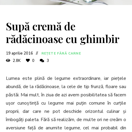
Supă cremă de
rădăcinoase cu ghimbir
19 aprilie 2016
REȚETE FĂRĂ CARNE
2.8K
0
3
Lumea este plină de legume extraordinare, iar piețele
abundă, de la rădăcinoase, la cele de tip frunză, floare sau
păstăi. Mai mult, în ziua de azi avem posibilitatea să facem
ușor cunoștință cu legume mai puțin comune în curțile
proprii, dar care ne pot deschide orizontul culinar și
îmbogăți paleta. Fără să realizăm, de multe ori ne creăm o
aversiune față de anumite legume, cel mai probabil din