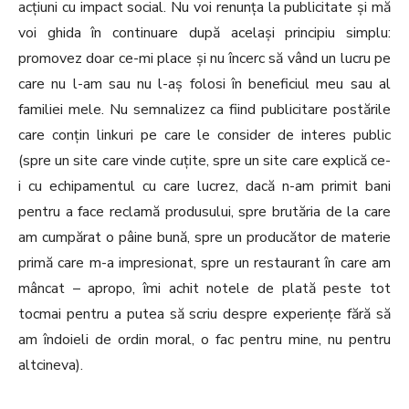
acțiuni cu impact social. Nu voi renunța la publicitate și mă
voi ghida în continuare după același principiu simplu:
promovez doar ce-mi place și nu încerc să vând un lucru pe
care nu l-am sau nu l-aș folosi în beneficiul meu sau al
familiei mele. Nu semnalizez ca fiind publicitare postările
care conțin linkuri pe care le consider de interes public
(spre un site care vinde cuțite, spre un site care explică ce-
i cu echipamentul cu care lucrez, dacă n-am primit bani
pentru a face reclamă produsului, spre brutăria de la care
am cumpărat o pâine bună, spre un producător de materie
primă care m-a impresionat, spre un restaurant în care am
mâncat – apropo, îmi achit notele de plată peste tot
tocmai pentru a putea să scriu despre experiențe fără să
am îndoieli de ordin moral, o fac pentru mine, nu pentru
altcineva).