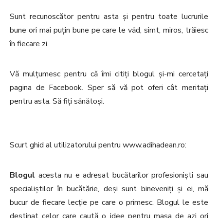
Sunt recunoscător pentru asta și pentru toate lucrurile
bune ori mai puțin bune pe care le văd, simt, miros, trăiesc
în fiecare zi.
Vă mulțumesc pentru că îmi citiți blogul și-mi cercetați
pagina de Facebook. Sper să vă pot oferi cât meritați
pentru asta. Să fiți sănătoși.
Scurt ghid al utilizatorului pentru www.adihadean.ro:
Blogul
acesta nu e adresat bucătarilor profesioniști sau
specialiștilor în bucătărie, deși sunt bineveniți și ei, mă
bucur de fiecare lecție pe care o primesc. Blogul le este
destinat celor care caută o idee pentru masa de azi ori