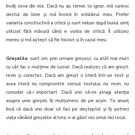
învăț ceva din ele. Dacă nu au temei, le ignor, mă cunosc
destul de bine și mă încred în echilibrul meu. Prefer
varianta constructivă a criticii și sunt nebun după bunul simț
utilizat fără măsură când e vorba de critică. Îl utilizez
mereu și mă aștept să fie folosit și în cazul meu.
Greșelile
: sunt om, prin urmare greșesc, cu atât mai mult
cu cât fac o mulțime de lucruri. Dacă realizez că am greșit,
revin și corectez. Dacă am greșit o literă într-un text și
acea literă nu compromite sensul textului, nu revin, nu
consider că-i important. Dacă vrei să-mi atragi atenția
asupra unei greșeli, îți mulțumesc de pe acum. Te anunț
însă că dacă vrei doar să faci pe deșteptul și îți petreci
viața vânând greșelile altora, n-ai găsit nici omul nici locul.