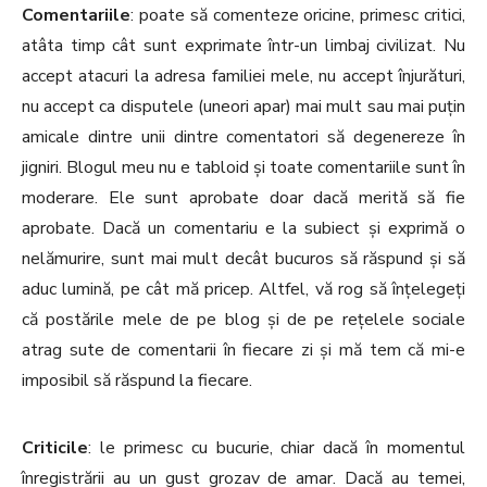
Comentariile
: poate să comenteze oricine, primesc critici,
atâta timp cât sunt exprimate într-un limbaj civilizat. Nu
accept atacuri la adresa familiei mele, nu accept înjurături,
nu accept ca disputele (uneori apar) mai mult sau mai puțin
amicale dintre unii dintre comentatori să degenereze în
jigniri. Blogul meu nu e tabloid și toate comentariile sunt în
moderare. Ele sunt aprobate doar dacă merită să fie
aprobate. Dacă un comentariu e la subiect și exprimă o
nelămurire, sunt mai mult decât bucuros să răspund și să
aduc lumină, pe cât mă pricep. Altfel, vă rog să înțelegeți
că postările mele de pe blog și de pe rețelele sociale
atrag sute de comentarii în fiecare zi și mă tem că mi-e
imposibil să răspund la fiecare.
Criticile
: le primesc cu bucurie, chiar dacă în momentul
înregistrării au un gust grozav de amar. Dacă au temei,