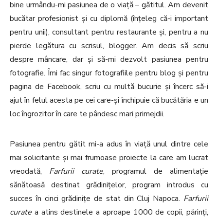
bine urmându-mi pasiunea de o viață – gătitul. Am devenit
bucătar profesionist și cu diplomă (înțeleg că-i important
pentru unii), consultant pentru restaurante și, pentru a nu
pierde legătura cu scrisul, blogger. Am decis să scriu
despre mâncare, dar și să-mi dezvolt pasiunea pentru
fotografie. Îmi fac singur fotografiile pentru blog și pentru
pagina de Facebook, scriu cu multă bucurie și încerc să-i
ajut în felul acesta pe cei care-și închipuie că bucătăria e un
loc îngrozitor în care te pândesc mari primejdii.
Pasiunea pentru gătit mi-a adus în viață unul dintre cele
mai solicitante și mai frumoase proiecte la care am lucrat
vreodată,
Farfurii curate
, programul de alimentație
sănătoasă destinat grădinițelor, program introdus cu
succes în cinci grădinițe de stat din Cluj Napoca.
Farfurii
curate
a atins destinele a aproape 1000 de copii, părinți,